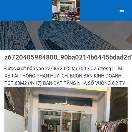
Bỏ
qua
nội
dung
z6720405984800_90ba0214b6445bdad2d
Được xuất bản vào
22/06/2025
tại
700 × 525
trong
HẺM
XE TẢI THÔNG PHAN HUY ÍCH, BUÔN BÁN KINH DOANH
TỐT 68M2 (4×17) BÁN ĐẤT TẶNG NHÀ SỔ VUÔNG 6,2 TỶ