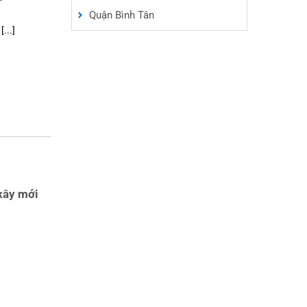
Quận Bình Tân
...]
xây mới