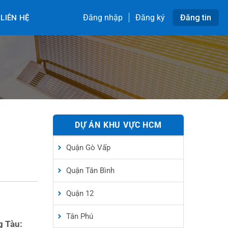
Đăng nhập
Đăng ký
Đăng tin
LIÊN HỆ
DỰ ÁN KHU VỰC HCM
Quận Gò Vấp
Quận Tân Bình
Quận 12
Tân Phú
g Tàu: