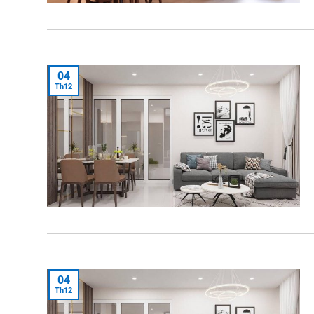
04
Th12
04
Th12