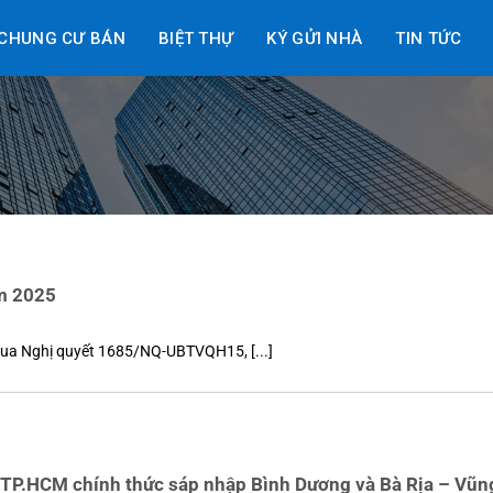
CHUNG CƯ BÁN
BIỆT THỰ
KÝ GỬI NHÀ
TIN TỨC
m 2025
ua Nghị quyết 1685/NQ-UBTVQH15, [...]
TP.HCM chính thức sáp nhập Bình Dương và Bà Rịa – Vũn