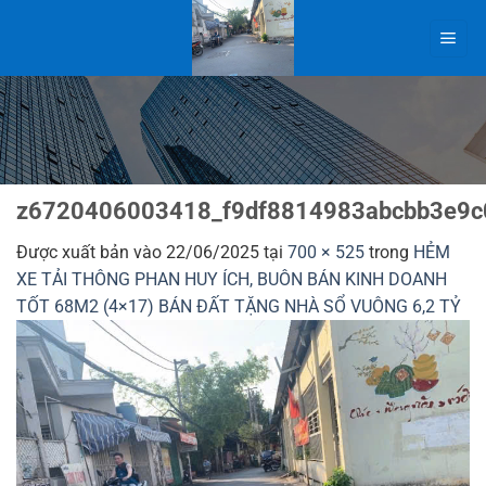
Bỏ
qua
nội
dung
z6720406003418_f9df8814983abcbb3e9c
Được xuất bản vào
22/06/2025
tại
700 × 525
trong
HẺM
XE TẢI THÔNG PHAN HUY ÍCH, BUÔN BÁN KINH DOANH
TỐT 68M2 (4×17) BÁN ĐẤT TẶNG NHÀ SỔ VUÔNG 6,2 TỶ