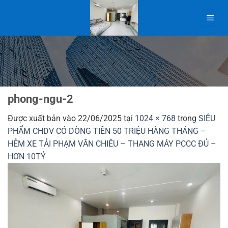
Bỏ
qua
nội
dung
phong-ngu-2
Được xuất bản vào
22/06/2025
tại
1024 × 768
trong
SIÊU
PHẨM CHDV CÓ DÒNG TIỀN 50 TRIỆU HÀNG THÁNG –
HẺM XE TẢI PHẠM VĂN CHIÊU – THANG MÁY PCCC ĐỦ –
HƠN 10TỶ