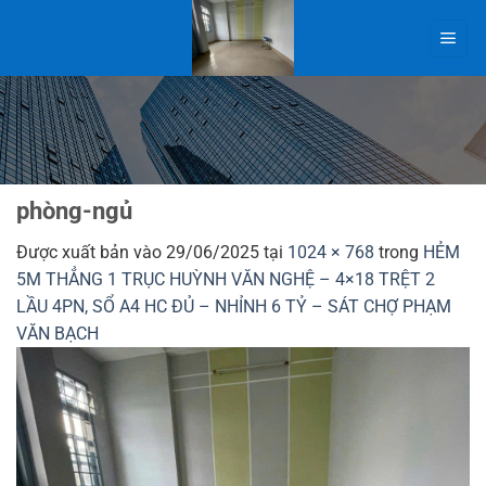
Bỏ
qua
nội
dung
phòng-ngủ
Được xuất bản vào
29/06/2025
tại
1024 × 768
trong
HẺM
5M THẲNG 1 TRỤC HUỲNH VĂN NGHỆ – 4×18 TRỆT 2
LẦU 4PN, SỔ A4 HC ĐỦ – NHỈNH 6 TỶ – SÁT CHỢ PHẠM
VĂN BẠCH