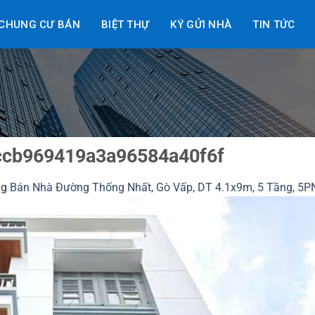
CHUNG CƯ BÁN
BIỆT THỰ
KÝ GỬI NHÀ
TIN TỨC
ccb969419a3a96584a40f6f
ng
Bán Nhà Đường Thống Nhất, Gò Vấp, DT 4.1x9m, 5 Tầng, 5PN