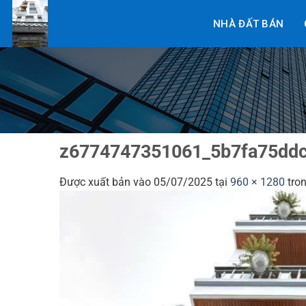
Bỏ
NHÀ ĐẤT BÁN
qua
nội
dung
z6774747351061_5b7fa75dd
Được xuất bản vào
05/07/2025
tại
960 × 1280
tro