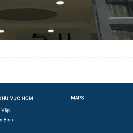
MAPS
KHU VỰC HCM
 Vấp
n Bình