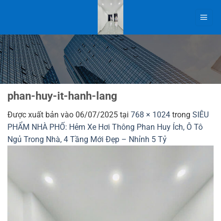
Bỏ
qua
nội
dung
phan-huy-it-hanh-lang
Được xuất bản vào
06/07/2025
tại
768 × 1024
trong
SIÊU
PHẨM NHÀ PHỐ: Hẻm Xe Hơi Thông Phan Huy Ích, Ô Tô
Ngủ Trong Nhà, 4 Tầng Mới Đẹp – Nhỉnh 5 Tỷ