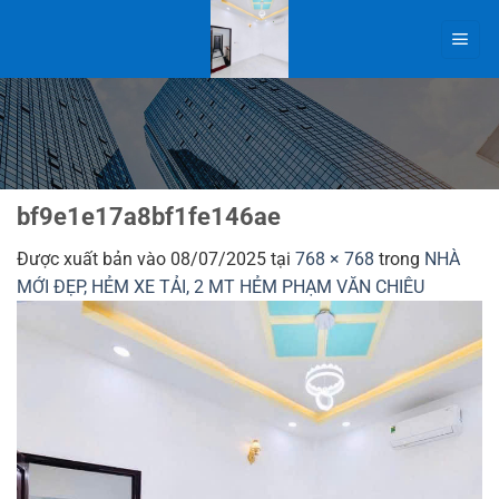
Bỏ
qua
nội
dung
bf9e1e17a8bf1fe146ae
Được xuất bản vào
08/07/2025
tại
768 × 768
trong
NHÀ
MỚI ĐẸP, HẺM XE TẢI, 2 MT HẺM PHẠM VĂN CHIÊU