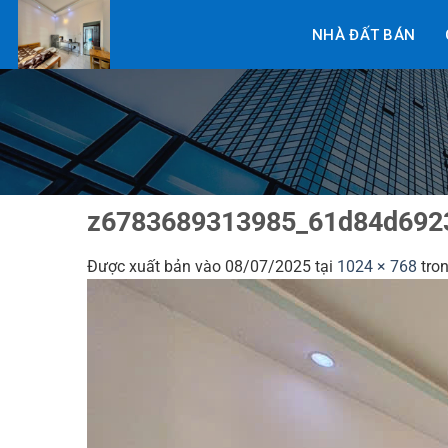
Bỏ
NHÀ ĐẤT BÁN
qua
nội
dung
z6783689313985_61d84d692
Được xuất bản vào
08/07/2025
tại
1024 × 768
tro