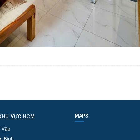
MAPS
KHU VỰC HCM
 Vấp
n Bình