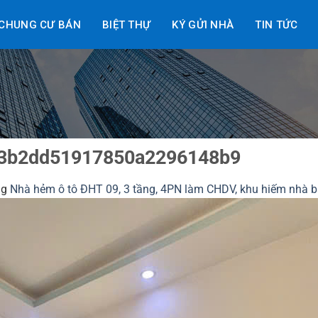
CHUNG CƯ BÁN
BIỆT THỰ
KÝ GỬI NHÀ
TIN TỨC
3b2dd51917850a2296148b9
ng
Nhà hẻm ô tô ĐHT 09, 3 tầng, 4PN làm CHDV, khu hiếm nhà bá