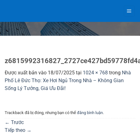
Bỏ
qua
nội
dung
z6815992316827_2727ce427bd59778fd4
Được xuất bản vào
18/07/2025
tại
1024 × 768
trong
Nhà
Phố Lê Đức Thọ: Xe Hơi Ngủ Trong Nhà – Không Gian
Sống Lý Tưởng, Giá Ưu Đãi!
Trackback đã bị đóng, nhưng bạn có thể
đăng bình luận
.
←
Trước
Tiếp theo
→