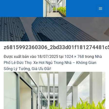
Bỏ
qua
nội
dung
z6815992360306_2bd33d01f181274481c
Được xuất bản vào
18/07/2025
tại
1024 × 768
trong
Nhà
Phố Lê Đức Thọ: Xe Hơi Ngủ Trong Nhà – Không Gian
Sống Lý Tưởng, Giá Ưu Đãi!