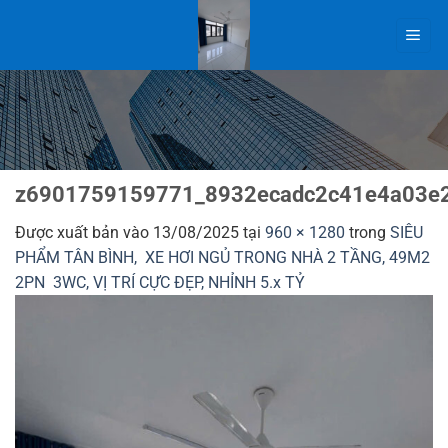
Bỏ
qua
nội
dung
z6901759159771_8932ecadc2c41e4a03e
Được xuất bản vào
13/08/2025
tại
960 × 1280
trong
SIÊU
PHẨM TÂN BÌNH, XE HƠI NGỦ TRONG NHÀ 2 TẦNG, 49M2
2PN 3WC, VỊ TRÍ CỰC ĐẸP, NHỈNH 5.x TỶ