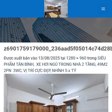
Bỏ
qua
nội
dung
z6901759179000_236aad5f05014c74d28b
Được xuất bản vào
13/08/2025
tại
1280 × 960
trong
SIÊU
PHẨM TÂN BÌNH, XE HƠI NGỦ TRONG NHÀ 2 TẦNG, 49M2
2PN 3WC, VỊ TRÍ CỰC ĐẸP, NHỈNH 5.x TỶ