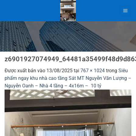
Bỏ
qua
nội
dung
z6901927074949_64481a35499f48d9d86
Được xuất bản vào
13/08/2025
tại
767 × 1024
trong
Siêu
phẩm ngay khu nhà cao tầng Sát MT Nguyễn Văn Lượng –
Nguyễn Oanh – Nhà 4 tầng – 4x16m – 10 tỷ