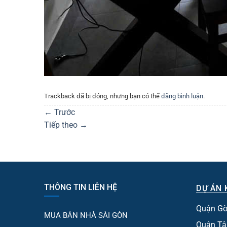
Trackback đã bị đóng, nhưng bạn có thể
đăng bình luận
.
←
Trước
Tiếp theo
→
THÔNG TIN LIÊN HỆ
DỰ ÁN 
Quận Gò
MUA BÁN NHÀ SÀI GÒN
Quận Tâ