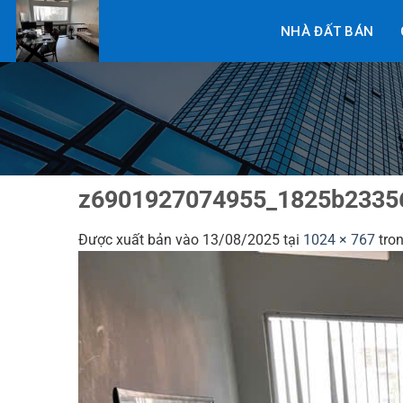
Bỏ
NHÀ ĐẤT BÁN
qua
nội
dung
z6901927074955_1825b2335
Được xuất bản vào
13/08/2025
tại
1024 × 767
tro