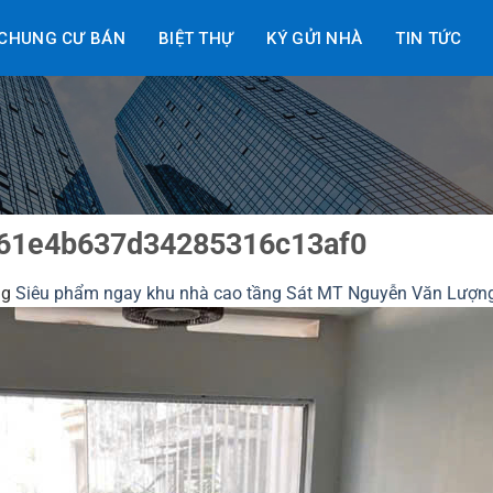
CHUNG CƯ BÁN
BIỆT THỰ
KÝ GỬI NHÀ
TIN TỨC
61e4b637d34285316c13af0
ng
Siêu phẩm ngay khu nhà cao tầng Sát MT Nguyễn Văn Lượn