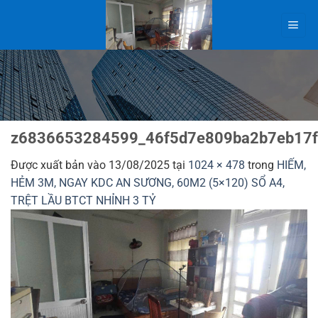
Bỏ
qua
nội
dung
z6836653284599_46f5d7e809ba2b7eb17
Được xuất bản vào
13/08/2025
tại
1024 × 478
trong
HIẾM,
HẺM 3M, NGAY KDC AN SƯƠNG, 60M2 (5×120) SỔ A4,
TRỆT LẦU BTCT NHỈNH 3 TỶ