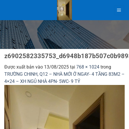
Bỏ
qua
nội
dung
z6902582335753_d6948b187b507c0b989
Được xuất bản vào
13/08/2025
tại
768 × 1024
trong
TRƯỜNG CHINH, Q12 – NHÀ MỚI Ở NGAY- 4 TẦNG 83M2 –
4×24 – XH NGỦ NHÀ 4PN- 5WC- 9 TỶ