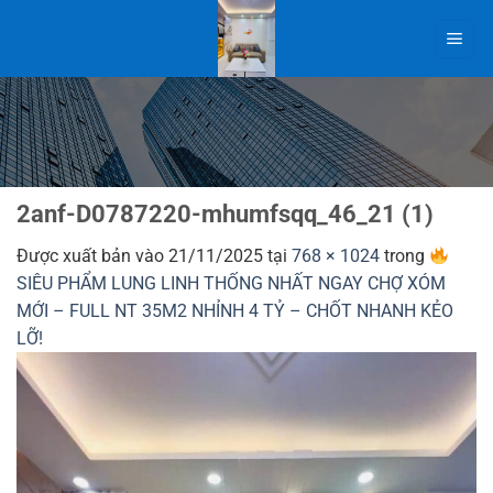
Bỏ
qua
nội
dung
2anf-D0787220-mhumfsqq_46_21 (1)
Được xuất bản vào
21/11/2025
tại
768 × 1024
trong
SIÊU PHẨM LUNG LINH THỐNG NHẤT NGAY CHỢ XÓM
MỚI – FULL NT 35M2 NHỈNH 4 TỶ – CHỐT NHANH KẺO
LỠ!