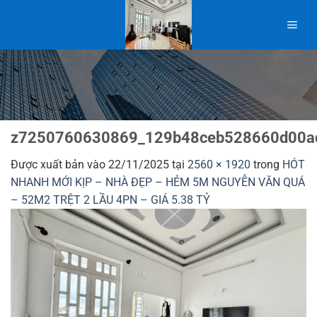
Bỏ
qua
nội
dung
z7250760630869_129b48ceb528660d00a
Được xuất bản vào
22/11/2025
tại
2560 × 1920
trong
HÓT
NHANH MỚI KỊP – NHÀ ĐẸP – HẺM 5M NGUYỄN VĂN QUÁ
– 52M2 TRỆT 2 LẦU 4PN – GIÁ 5.38 TỶ