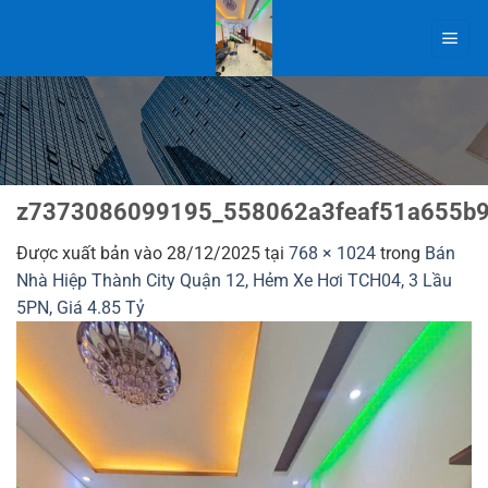
Bỏ
qua
nội
dung
z7373086099195_558062a3feaf51a655b
Được xuất bản vào
28/12/2025
tại
768 × 1024
trong
Bán
Nhà Hiệp Thành City Quận 12, Hẻm Xe Hơi TCH04, 3 Lầu
5PN, Giá 4.85 Tỷ