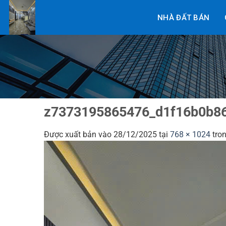
Bỏ
NHÀ ĐẤT BÁN
qua
nội
dung
z7373195865476_d1f16b0b8
Được xuất bản vào
28/12/2025
tại
768 × 1024
tro