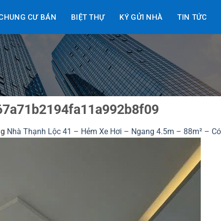
CHUNG CƯ BÁN
BIỆT THỰ
KÝ GỬI NHÀ
TIN TỨC
67a71b2194fa11a992b8f09
ng
Nhà Thạnh Lộc 41 – Hẻm Xe Hơi – Ngang 4.5m – 88m² – Có 