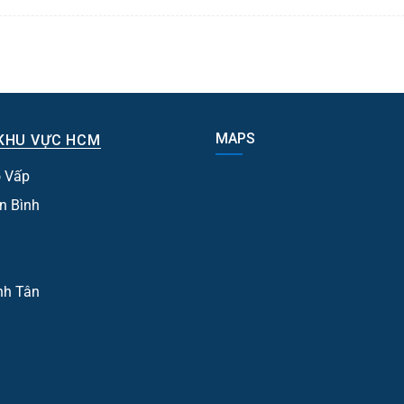
MAPS
KHU VỰC HCM
 Vấp
n Bình
nh Tân