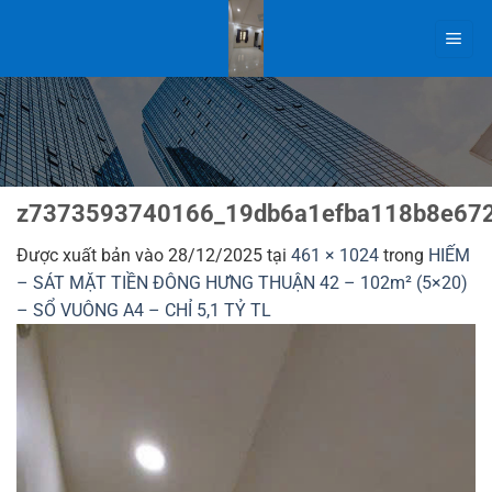
Bỏ
qua
nội
dung
z7373593740166_19db6a1efba118b8e672
Được xuất bản vào
28/12/2025
tại
461 × 1024
trong
HIẾM
– SÁT MẶT TIỀN ĐÔNG HƯNG THUẬN 42 – 102m² (5×20)
– SỔ VUÔNG A4 – CHỈ 5,1 TỶ TL