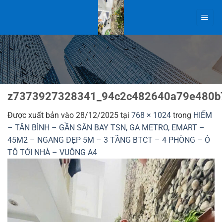
Bỏ
qua
nội
dung
z7373927328341_94c2c482640a79e480b
Được xuất bản vào
28/12/2025
tại
768 × 1024
trong
HIẾM
– TÂN BÌNH – GẦN SÂN BAY TSN, GA METRO, EMART –
45M2 – NGANG ĐẸP 5M – 3 TẦNG BTCT – 4 PHÒNG – Ô
TÔ TỚI NHÀ – VUÔNG A4