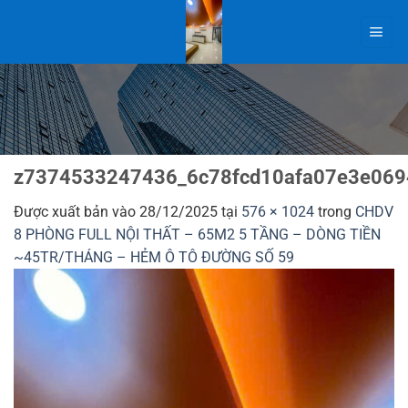
Bỏ
qua
nội
dung
z7374533247436_6c78fcd10afa07e3e069
Được xuất bản vào
28/12/2025
tại
576 × 1024
trong
CHDV
8 PHÒNG FULL NỘI THẤT – 65M2 5 TẦNG – DÒNG TIỀN
~45TR/THÁNG – HẺM Ô TÔ ĐƯỜNG SỐ 59