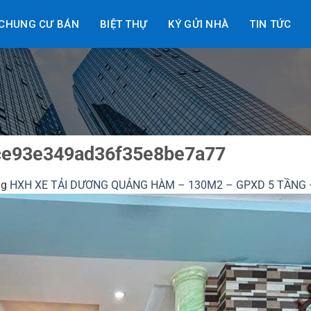
CHUNG CƯ BÁN
BIỆT THỰ
KÝ GỬI NHÀ
TIN TỨC
ce93e349ad36f35e8be7a77
ng
HXH XE TẢI DƯƠNG QUẢNG HÀM – 130M2 – GPXD 5 TẦNG 