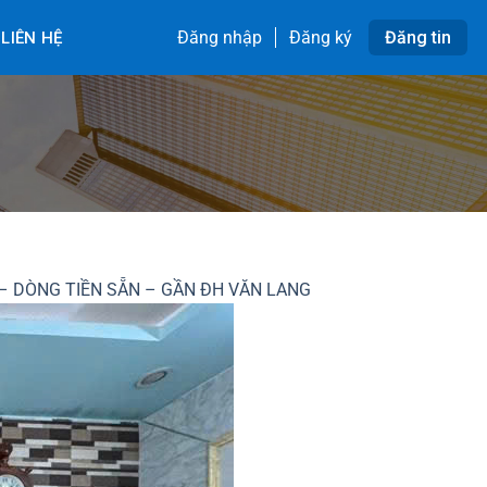
Đăng nhập
Đăng ký
Đăng tin
LIÊN HỆ
– DÒNG TIỀN SẴN – GẦN ĐH VĂN LANG