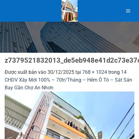
Bỏ
qua
nội
dung
z7379521832013_de5eb948e41d2c73e37
Được xuất bản vào
30/12/2025
tại
768 × 1024
trong
14
CHDV Xây Mới 100% – 70tr/Tháng – Hẻm Ô Tô – Sát Sân
Bay Gần Chợ An Nhơn