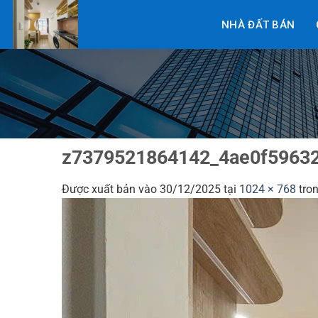
Bỏ
NHÀ ĐẤT BÁN
qua
nội
dung
z7379521864142_4ae0f5963
Được xuất bản vào
30/12/2025
tại
1024 × 768
tro