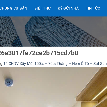
CHUNG CƯ BÁN
BIỆT THỰ
KÝ GỬI NHÀ
TIN TỨC
26e3017fe72ce2b715cd7b0
ng
14 CHDV Xây Mới 100% – 70tr/Tháng – Hẻm Ô Tô – Sát Sân