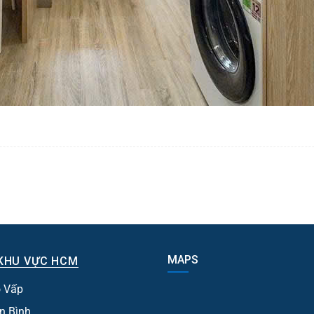
MAPS
KHU VỰC HCM
 Vấp
n Bình