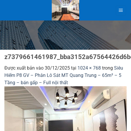
Bỏ
qua
nội
dung
z7379661461987_bba3152a67564426d6b
Được xuất bản vào
30/12/2025
tại
1024 × 768
trong
Siêu
Hiếm P8 GV – Phân Lô Sát MT Quang Trung – 65m² – 5
Tầng – bán gấp – Full nội thất