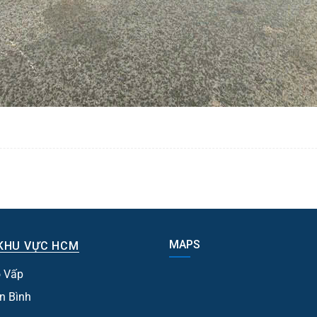
MAPS
KHU VỰC HCM
 Vấp
n Bình