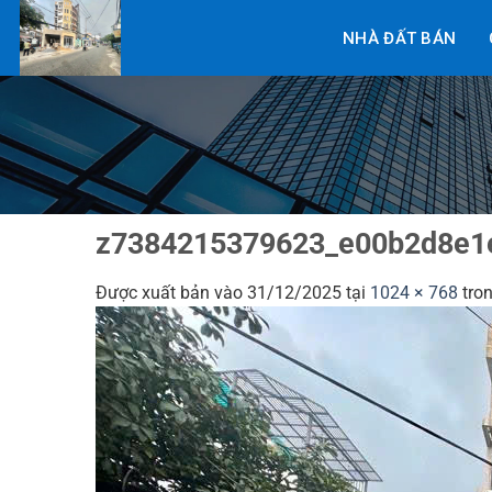
Bỏ
NHÀ ĐẤT BÁN
qua
nội
dung
z7384215379623_e00b2d8e1
Được xuất bản vào
31/12/2025
tại
1024 × 768
tro