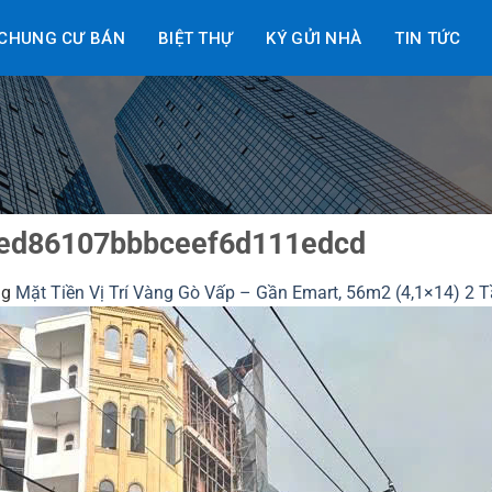
CHUNG CƯ BÁN
BIỆT THỰ
KÝ GỬI NHÀ
TIN TỨC
ed86107bbbceef6d111edcd
ng
Mặt Tiền Vị Trí Vàng Gò Vấp – Gần Emart, 56m2 (4,1×14) 2 T