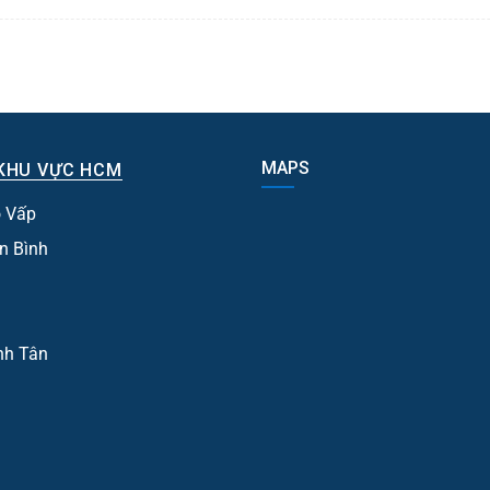
MAPS
KHU VỰC HCM
 Vấp
n Bình
nh Tân