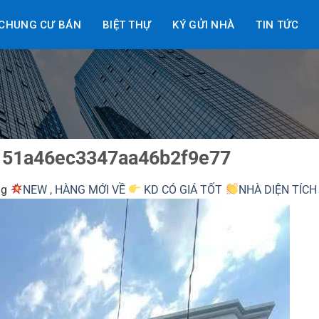
CHUNG CƯ BÁN
BIỆT THỰ
KÝ GỬI NHÀ
TIN TỨC
151a46ec3347aa46b2f9e77
ng
NEW , HÀNG MỚI VỀ
KD CÓ GIÁ TỐT
NHÀ DIỆN TÍCH