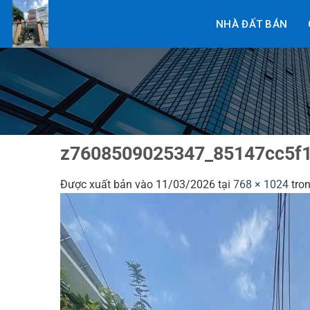
Bỏ
NHÀ ĐẤT BÁN
qua
nội
dung
z7608509025347_85147cc5f
Được xuất bản vào
11/03/2026
tại
768 × 1024
tro