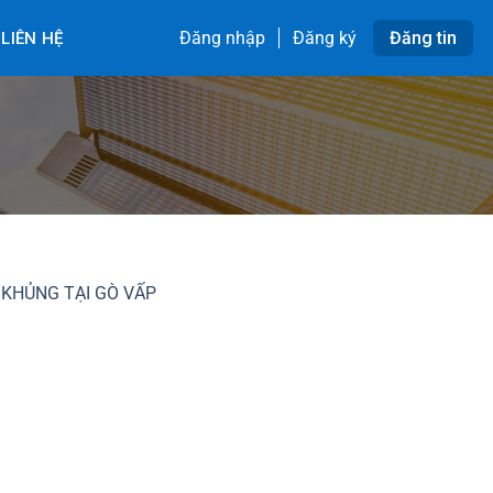
Đăng nhập
Đăng ký
Đăng tin
LIÊN HỆ
 KHỦNG TẠI GÒ VẤP