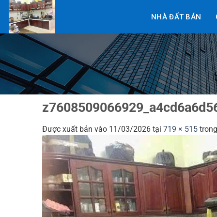
Bỏ
NHÀ ĐẤT BÁN
qua
nội
dung
z7608509066929_a4cd6a6d5
Được xuất bản vào
11/03/2026
tại
719 × 515
tron