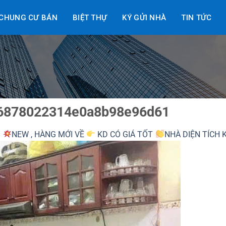
CHUNG CƯ BÁN
BIỆT THỰ
KÝ GỬI NHÀ
TIN TỨC
6878022314e0a8b98e96d61
g
NEW , HÀNG MỚI VỀ
KD CÓ GIÁ TỐT
NHÀ DIỆN TÍCH 