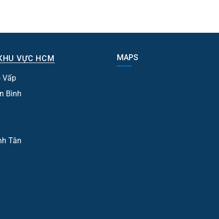
MAPS
KHU VỰC HCM
 Vấp
n Bình
nh Tân