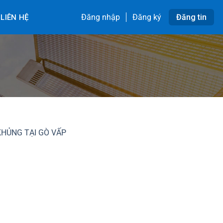
Đăng nhập
Đăng ký
Đăng tin
LIÊN HỆ
KHỦNG TẠI GÒ VẤP