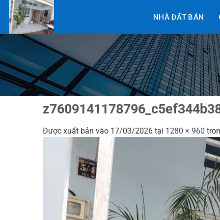
Bỏ
NHÀ ĐẤT BÁN
qua
nội
dung
z7609141178796_c5ef344b3
Được xuất bản vào
17/03/2026
tại
1280 × 960
tro