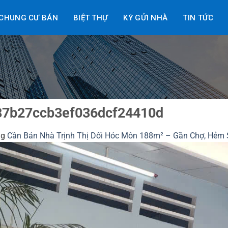
CHUNG CƯ BÁN
BIỆT THỰ
KÝ GỬI NHÀ
TIN TỨC
87b27ccb3ef036dcf24410d
ng
Cần Bán Nhà Trịnh Thị Dối Hóc Môn 188m² – Gần Chợ, Hẻm S