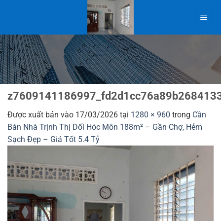
Bỏ
qua
nội
dung
z7609141186997_fd2d1cc76a89b268413
Được xuất bản vào
17/03/2026
tại
1280 × 960
trong
Cần
Bán Nhà Trịnh Thị Dối Hóc Môn 188m² – Gần Chợ, Hẻm
Sạch Đẹp – Giá Tốt 5.4 Tỷ