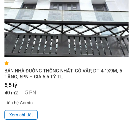
BÁN NHÀ ĐƯỜNG THỐNG NHẤT, GÒ VẤP, DT 4.1X9M, 5
TẦNG, 5PN – GIÁ 5.5 TỶ TL
5,5 tỷ
5 PN
40 m2
Liên hệ Admin
Xem chi tiết