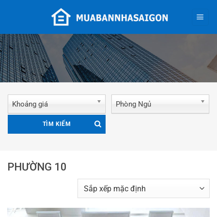
Bỏ
qua
nội
dung
Khoảng giá
Phòng Ngủ
TÌM KIẾM
PHƯỜNG 10