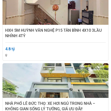
HXH 5M HUỲNH VĂN NGHỆ P15 TÂN BÌNH 4X10 3LẦU
NHỈNH 4TỶ
4.8 tỷ
NHÀ PHỐ LÊ ĐỨC THỌ: XE HƠI NGỦ TRONG NHÀ –
KHÔNG GIAN SỐNG LÝ TƯỞNG, GIÁ ƯU ĐÃI!