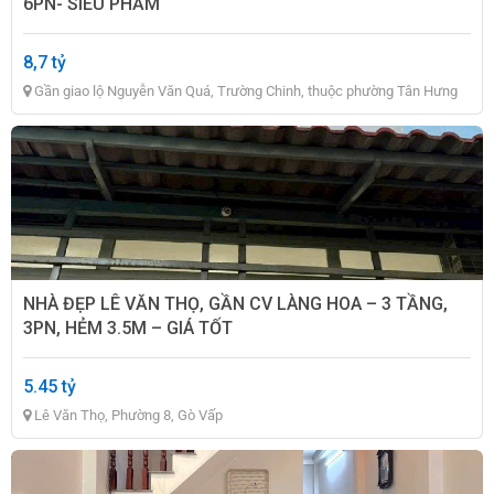
6PN- SIÊU PHẨM
8,7 tỷ
Gần giao lộ Nguyễn Văn Quá, Trường Chinh, thuộc phường Tân Hưng
Thuận, Quận 12
NHÀ ĐẸP LÊ VĂN THỌ, GẦN CV LÀNG HOA – 3 TẦNG,
3PN, HẺM 3.5M – GIÁ TỐT
5.45 tỷ
Lê Văn Thọ, Phường 8, Gò Vấp