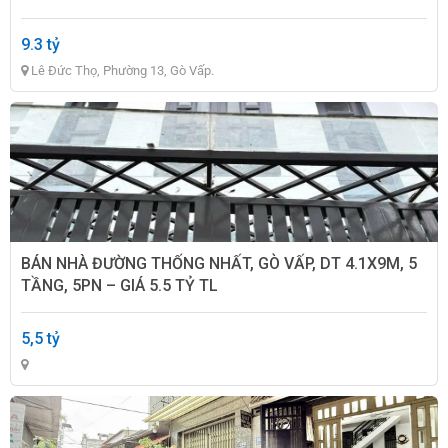
9.3 tỷ
Lê Đức Thọ, Phường 13, Gò Vấp.
BÁN NHÀ ĐƯỜNG THỐNG NHẤT, GÒ VẤP, DT 4.1X9M, 5
TẦNG, 5PN – GIÁ 5.5 TỶ TL
5,5 tỷ