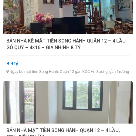
BÁN NHÀ KỀ MẶT TIỀN SONG HÀNH QUẬN 12 – 4 LẦU
GỖ QUÝ – 4×16 – GIÁ NHỈNH 8 TỶ
8.9 tỷ
Ngay kế mặt tiền Song Hành, Quận 12 gần KDC An Sương, gần Trường
Chinh
BÁN NHÀ MẶT TIỀN SONG HÀNH QUẬN 12 – 4 LẦU,