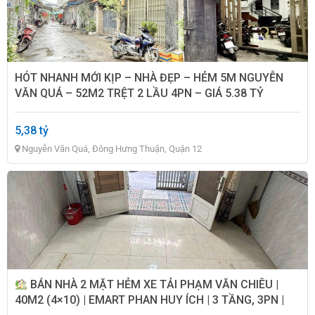
HÓT NHANH MỚI KỊP – NHÀ ĐẸP – HẺM 5M NGUYỄN
VĂN QUÁ – 52M2 TRỆT 2 LẦU 4PN – GIÁ 5.38 TỶ
5,38 tỷ
Nguyễn Văn Quá, Đông Hưng Thuận, Quận 12
BÁN NHÀ 2 MẶT HẺM XE TẢI PHẠM VĂN CHIÊU |
40M2 (4×10) | EMART PHAN HUY ÍCH | 3 TẦNG, 3PN |