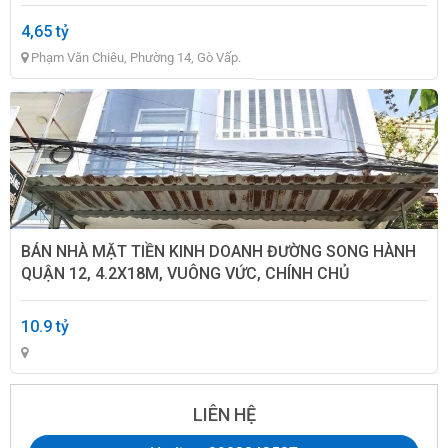
4,65 TỶ TL
4,65 tỷ
Phạm Văn Chiêu, Phường 14, Gò Vấp.
BÁN NHÀ MẶT TIỀN KINH DOANH ĐƯỜNG SONG HÀNH
QUẬN 12, 4.2X18M, VUÔNG VỨC, CHÍNH CHỦ
10.9 tỷ
LIÊN HỆ