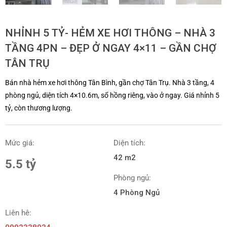
NHỈNH 5 TỶ- HẺM XE HƠI THÔNG – NHÀ 3
TẦNG 4PN – ĐẸP Ở NGAY 4×11 – GẦN CHỢ
TÂN TRỤ
Bán nhà hẻm xe hơi thông Tân Bình, gần chợ Tân Trụ. Nhà 3 tầng, 4
phòng ngủ, diện tích 4×10.6m, sổ hồng riêng, vào ở ngay. Giá nhỉnh 5
tỷ, còn thương lượng.
Mức giá:
Diện tích:
42 m2
5.5 tỷ
Phòng ngủ:
4 Phòng Ngủ
Liên hê: