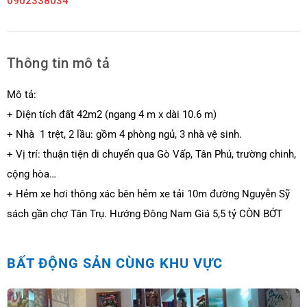
0902338034
Thông tin mô tả
Mô tả:
+ Diện tích đất 42m2 (ngang 4 m x dài 10.6 m)
+ Nhà 1 trệt, 2 lầu: gồm 4 phòng ngủ, 3 nhà vệ sinh.
+ Vị trí: thuận tiện di chuyển qua Gò Vấp, Tân Phú, trường chinh,
cộng hòa…
+ Hẻm xe hơi thông xác bên hẻm xe tải 10m đường Nguyễn Sỹ
sách gần chợ Tân Trụ. Hướng Đông Nam Giá 5,5 tỷ CÒN BỚT
BẤT ĐỘNG SẢN CÙNG KHU VỰC