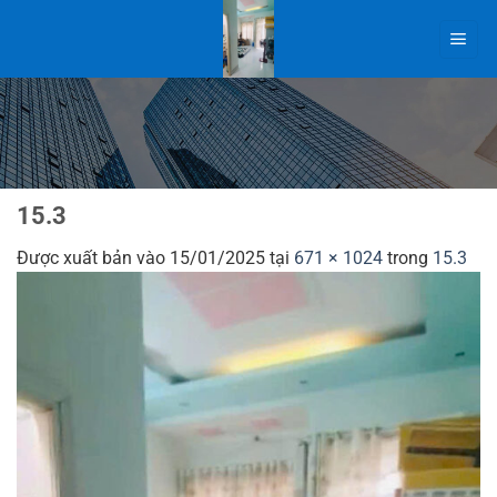
Bỏ
qua
nội
dung
15.3
Được xuất bản vào
15/01/2025
tại
671 × 1024
trong
15.3