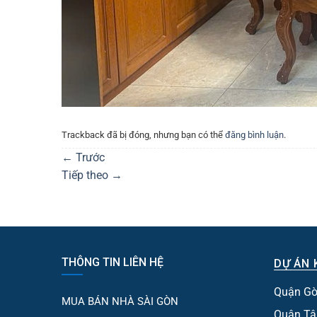
Trackback đã bị đóng, nhưng bạn có thể
đăng bình luận
.
←
Trước
Tiếp theo
→
THÔNG TIN LIÊN HỆ
DỰ ÁN 
Quận Gò
MUA BÁN NHÀ SÀI GÒN
Quận Tâ