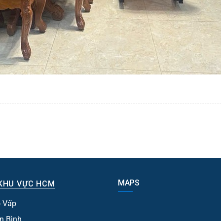
MAPS
KHU VỰC HCM
 Vấp
n Bình