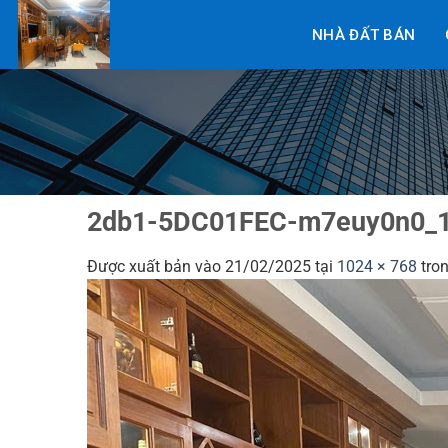
Bỏ
NHÀ ĐẤT BÁN
qua
nội
dung
2db1-5DC01FEC-m7euy0n0_
Được xuất bản vào
21/02/2025
tại
1024 × 768
tro