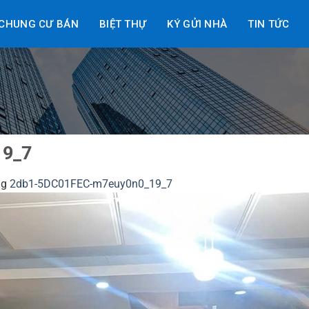
CHUNG CƯ BÁN
BIỆT THỰ
KÝ GỬI NHÀ
TIN TỨC
19_7
ng
2db1-5DC01FEC-m7euy0n0_19_7