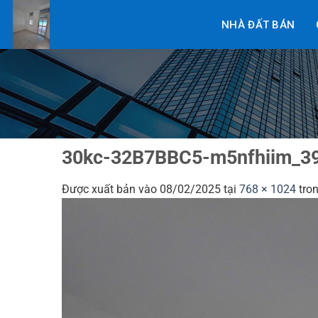
Bỏ
NHÀ ĐẤT BÁN
qua
nội
dung
30kc-32B7BBC5-m5nfhiim_3
Được xuất bản vào
08/02/2025
tại
768 × 1024
tro