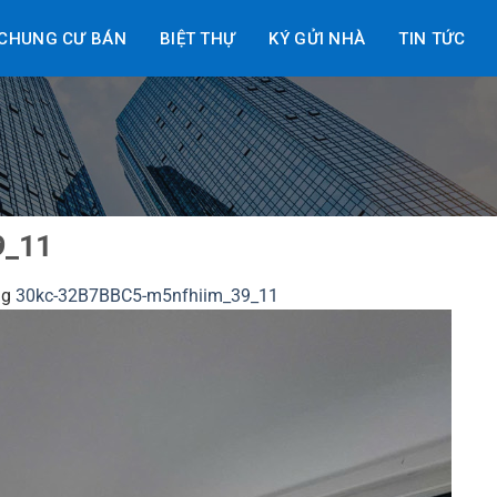
CHUNG CƯ BÁN
BIỆT THỰ
KÝ GỬI NHÀ
TIN TỨC
9_11
ng
30kc-32B7BBC5-m5nfhiim_39_11