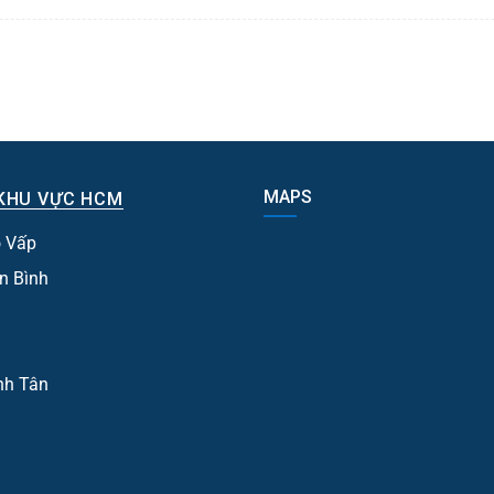
MAPS
KHU VỰC HCM
 Vấp
n Bình
nh Tân