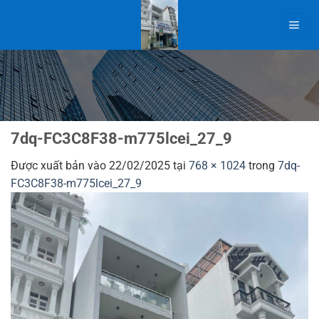
Bỏ
qua
nội
dung
7dq-FC3C8F38-m775lcei_27_9
Được xuất bản vào
22/02/2025
tại
768 × 1024
trong
7dq-
FC3C8F38-m775lcei_27_9