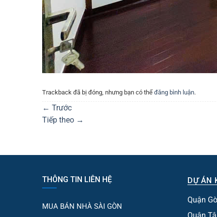
Trackback đã bị đóng, nhưng bạn có thể
đăng bình luận
.
←
Trước
Tiếp theo
→
THÔNG TIN LIÊN HỆ
DỰ ÁN 
Quận Gò
MUA BÁN NHÀ SÀI GÒN
Quận Tâ