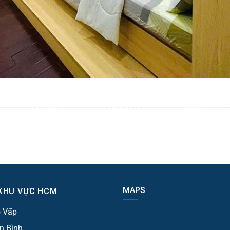
MAPS
KHU VỰC HCM
 Vấp
n Bình