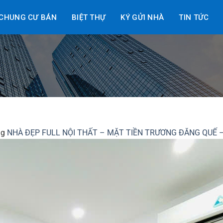
CHUNG CƯ BÁN
BIỆT THỰ
KÝ GỬI NHÀ
TIN TỨC
ng
NHÀ ĐẸP FULL NỘI THẤT – MẶT TIỀN TRƯƠNG ĐĂNG QUẾ –