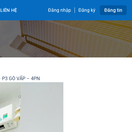
Đăng nhập
Đăng ký
Đăng tin
LIÊN HỆ
 P3 GÒ VẤP – 4PN