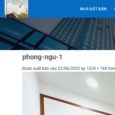
Bỏ
NHÀ ĐẤT BÁN
qua
nội
dung
phong-ngu-1
Được xuất bản vào
22/06/2025
tại
1024 × 768
tro