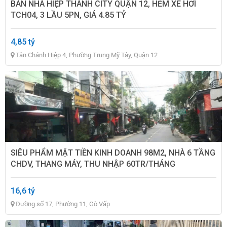
BÁN NHÀ HIỆP THÀNH CITY QUẬN 12, HẺM XE HƠI
TCH04, 3 LẦU 5PN, GIÁ 4.85 TỶ
4,85 tỷ
Tân Chánh Hiệp 4, Phường Trung Mỹ Tây, Quận 12
SIÊU PHẨM MẶT TIỀN KINH DOANH 98M2, NHÀ 6 TẦNG
CHDV, THANG MÁY, THU NHẬP 60TR/THÁNG
16,6 tỷ
Đường số 17, Phường 11, Gò Vấp