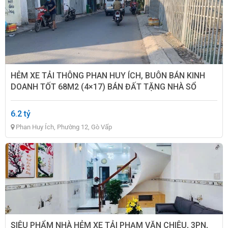
HẺM XE TẢI THÔNG PHAN HUY ÍCH, BUÔN BÁN KINH
DOANH TỐT 68M2 (4×17) BÁN ĐẤT TẶNG NHÀ SỔ
VUÔNG 6,2 TỶ
6.2 tỷ
Phan Huy Ích, Phường 12, Gò Vấp
SIÊU PHẨM NHÀ HẺM XE TẢI PHẠM VĂN CHIÊU, 3PN,