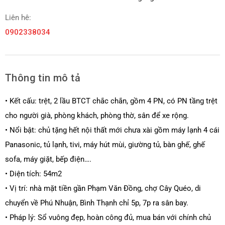
Liên hê:
0902338034
Thông tin mô tả
• Kết cấu: trệt, 2 lầu BTCT chắc chắn, gồm 4 PN, có PN tầng trệt
cho người già, phòng khách, phòng thờ, sân để xe rộng.
• Nổi bật: chủ tặng hết nội thất mới chưa xài gồm máy lạnh 4 cái
Panasonic, tủ lạnh, tivi, máy hút mùi, giường tủ, bàn ghế, ghế
sofa, máy giặt, bếp điện….
• Diện tích: 54m2
• Vị trí: nhà mặt tiền gần Phạm Văn Đồng, chợ Cây Quéo, di
chuyển về Phú Nhuận, Bình Thạnh chỉ 5p, 7p ra sân bay.
• Pháp lý: Sổ vuông đẹp, hoàn công đủ, mua bán với chính chủ