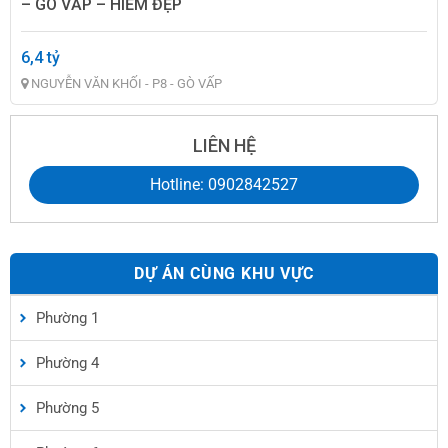
– GÒ VẤP – HIẾM ĐẸP
6,4 tỷ
NGUYỄN VĂN KHỐI - P8 - GÒ VẤP
LIÊN HỆ
Hotline: 0902842527
DỰ ÁN CÙNG KHU VỰC
Phường 1
Phường 4
Phường 5