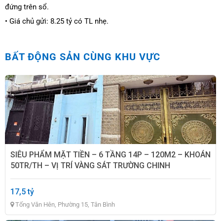
đứng trên sổ.
• Giá chủ gửi: 8.25 tỷ có TL nhẹ.
BẤT ĐỘNG SẢN CÙNG KHU VỰC
SIÊU PHẨM MẶT TIỀN – 6 TẦNG 14P – 120M2 – KHOÁN
50TR/TH – VỊ TRÍ VÀNG SÁT TRƯỜNG CHINH
17,5 tỷ
Tống Văn Hên, Phường 15, Tân Bình