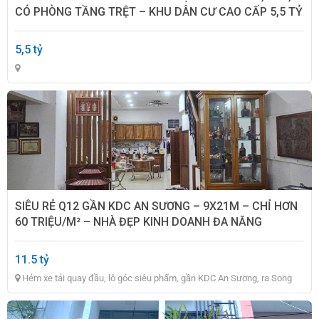
CÓ PHÒNG TẦNG TRỆT – KHU DÂN CƯ CAO CẤP 5,5 TỶ
5,5 tỷ
SIÊU RẺ Q12 GẦN KDC AN SƯƠNG – 9X21M – CHỈ HƠN
60 TRIỆU/M² – NHÀ ĐẸP KINH DOANH ĐA NĂNG
11.5 tỷ
Hẻm xe tải quay đầu, lô góc siêu phẩm, gần KDC An Sương, ra Song
Hành