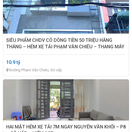
SIÊU PHẨM CHDV CÓ DÒNG TIỀN 50 TRIỆU HÀNG
THÁNG – HẺM XE TẢI PHẠM VĂN CHIÊU – THANG MÁY
PCCC ĐỦ – HƠN 10TỶ
10.9 tỷ
Đường Phạm Văn Chiêu, Gò vấp
HAI MẶT HẺM XE TẢI 7M NGAY NGUYỄN VĂN KHỐI – P8