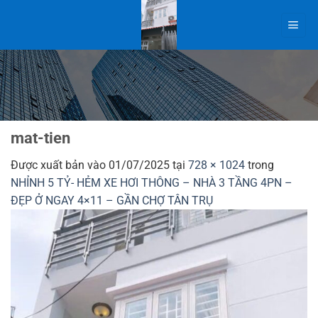
Bỏ
qua
nội
dung
mat-tien
Được xuất bản vào
01/07/2025
tại
728 × 1024
trong
NHỈNH 5 TỶ- HẺM XE HƠI THÔNG – NHÀ 3 TẦNG 4PN –
ĐẸP Ở NGAY 4×11 – GẦN CHỢ TÂN TRỤ