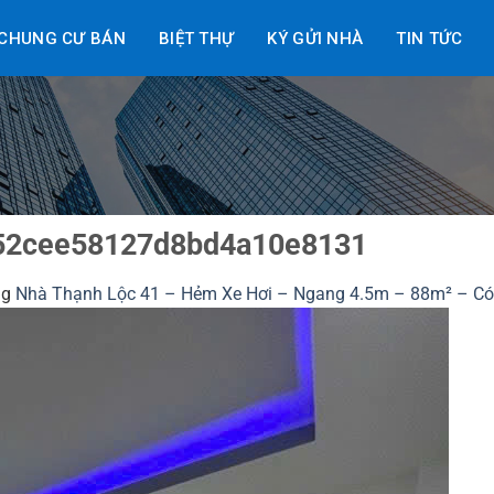
CHUNG CƯ BÁN
BIỆT THỰ
KÝ GỬI NHÀ
TIN TỨC
52cee58127d8bd4a10e8131
ng
Nhà Thạnh Lộc 41 – Hẻm Xe Hơi – Ngang 4.5m – 88m² – Có 