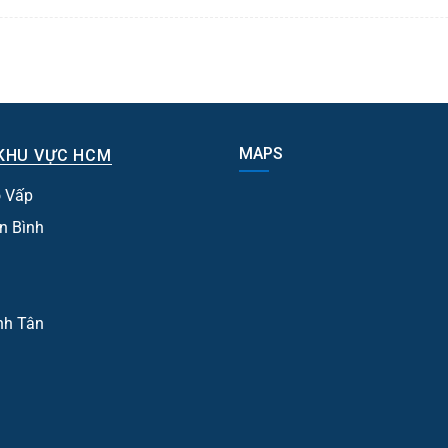
MAPS
KHU VỰC HCM
 Vấp
n Bình
nh Tân