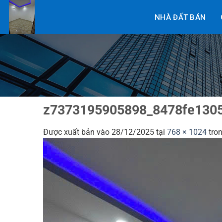
Bỏ
NHÀ ĐẤT BÁN
qua
nội
dung
z7373195905898_8478fe130
Được xuất bản vào
28/12/2025
tại
768 × 1024
tro