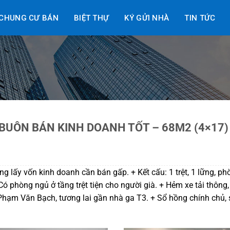
CHUNG CƯ BÁN
BIỆT THỰ
KÝ GỬI NHÀ
TIN TỨC
BUÔN BÁN KINH DOANH TỐT – 68M2 (4×17)
ng lấy vốn kinh doanh cần bán gấp. + Kết cấu: 1 trệt, 1 lững, p
 Có phòng ngủ ở tầng trệt tiện cho người già. + Hẻm xe tải thông,
Phạm Văn Bạch, tương lai gần nhà ga T3. + Sổ hồng chính chủ,