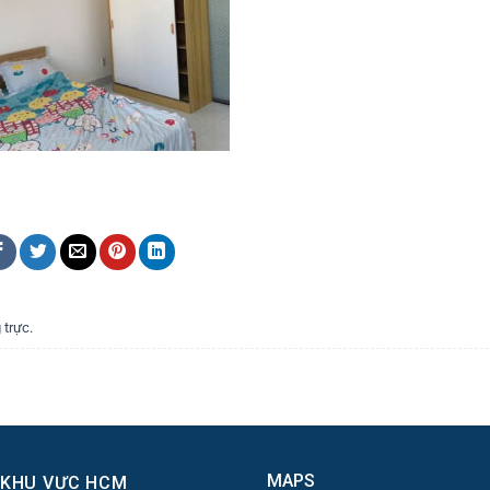
 trực
.
MAPS
 KHU VỰC HCM