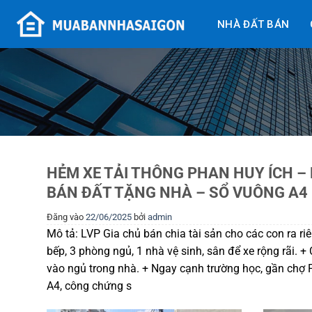
Bỏ
NHÀ ĐẤT BÁN
qua
nội
dung
HẺM XE TẢI THÔNG PHAN HUY ÍCH – 
BÁN ĐẤT TẶNG NHÀ – SỔ VUÔNG A4
Đăng vào
22/06/2025
bởi
admin
Mô tả: LVP Gia chủ bán chia tài sản cho các con ra riê
bếp, 3 phòng ngủ, 1 nhà vệ sinh, sân để xe rộng rãi. +
vào ngủ trong nhà. + Ngay cạnh trường học, gần chợ 
A4, công chứng s