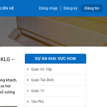
Đăng nhập
Đăng ký
Đăng tin
LIÊN HỆ
 KLG –
DỰ ÁN KHU VỰC HCM
Quận Gò Vấp
hòng khách,
Quận Tân Bình
 xe hơi
Quận 12
 sổ vuông
Tân Phú