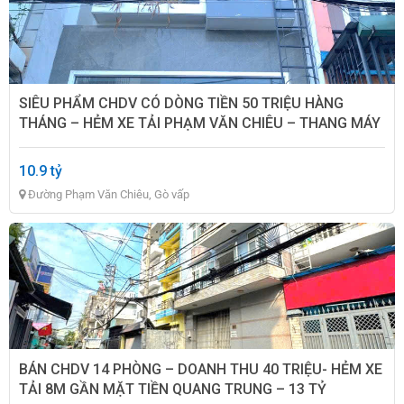
SIÊU PHẨM CHDV CÓ DÒNG TIỀN 50 TRIỆU HÀNG
THÁNG – HẺM XE TẢI PHẠM VĂN CHIÊU – THANG MÁY
PCCC ĐỦ – HƠN 10TỶ
10.9 tỷ
Đường Phạm Văn Chiêu, Gò vấp
BÁN CHDV 14 PHÒNG – DOANH THU 40 TRIỆU- HẺM XE
TẢI 8M GẦN MẶT TIỀN QUANG TRUNG – 13 TỶ