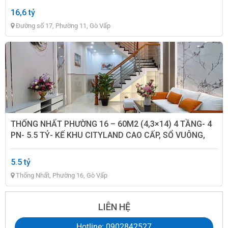
16,6 tỷ
Đường số 17, Phường 11, Gò Vấp
THỐNG NHẤT PHƯỜNG 16 – 60M2 (4,3×14) 4 TẦNG- 4
PN- 5.5 TỶ- KẾ KHU CITYLAND CAO CẤP, SỔ VUÔNG,
HC ĐỦ
5.5 tỷ
Thống Nhất, Phường 16, Gò Vấp
LIÊN HỆ
Hotline: 0902842527