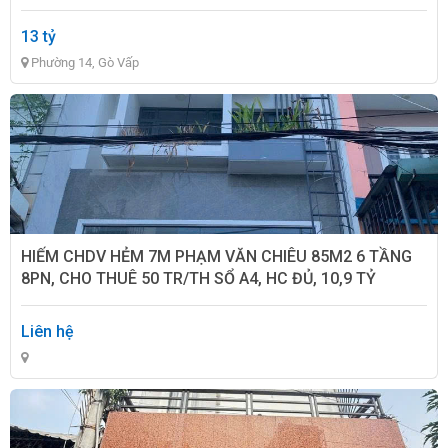
13 tỷ
Phường 14, Gò Vấp
HIẾM CHDV HẺM 7M PHẠM VĂN CHIÊU 85M2 6 TẦNG
8PN, CHO THUÊ 50 TR/TH SỔ A4, HC ĐỦ, 10,9 TỶ
Liên hệ