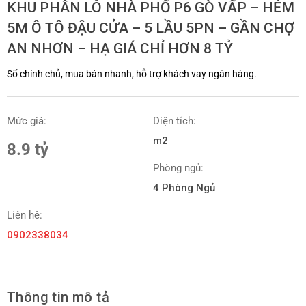
KHU PHÂN LÔ NHÀ PHỐ P6 GÒ VẤP – HẺM
5M Ô TÔ ĐẬU CỬA – 5 LẦU 5PN – GẦN CHỢ
AN NHƠN – HẠ GIÁ CHỈ HƠN 8 TỶ
Sổ chính chủ, mua bán nhanh, hỗ trợ khách vay ngân hàng.
Mức giá:
Diện tích:
m2
8.9 tỷ
Phòng ngủ:
4 Phòng Ngủ
Liên hê:
0902338034
Thông tin mô tả