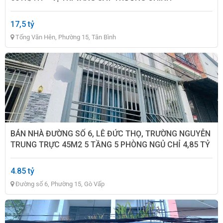
17,5 tỷ
Tống Văn Hên, Phường 15, Tân Bình
BÁN NHÀ ĐƯỜNG SỐ 6, LÊ ĐỨC THỌ, TRƯỜNG NGUYỄN
TRUNG TRỰC 45M2 5 TẦNG 5 PHÒNG NGỦ CHỈ 4,85 TỶ
4.85 tỷ
Đường số 6, Phường 15, Gò Vấp