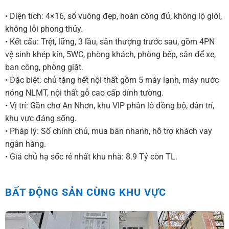
• Diện tích: 4×16, sổ vuông đẹp, hoàn công đủ, không lộ giới,
không lỗi phong thủy.
• Kết cấu: Trệt, lững, 3 lầu, sân thượng trước sau, gồm 4PN
vệ sinh khép kín, 5WC, phòng khách, phòng bếp, sân để xe,
ban công, phòng giặt.
• Đặc biệt: chủ tặng hết nội thất gồm 5 máy lạnh, máy nước
nóng NLMT, nội thất gỗ cao cấp dính tường.
• Vị trí: Gần chợ An Nhơn, khu VIP phân lô đồng bộ, dân trí,
khu vực đáng sống.
• Pháp lý: Sổ chính chủ, mua bán nhanh, hỗ trợ khách vay
ngân hàng.
• Giá chủ hạ sốc rẻ nhất khu nhà: 8.9 Tỷ còn TL.
BẤT ĐỘNG SẢN CÙNG KHU VỰC