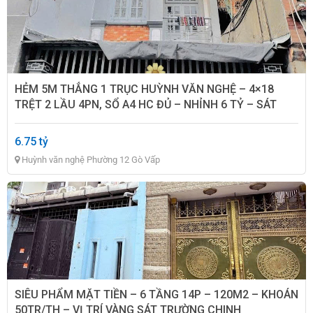
HẺM 5M THẲNG 1 TRỤC HUỲNH VĂN NGHỆ – 4×18
TRỆT 2 LẦU 4PN, SỔ A4 HC ĐỦ – NHỈNH 6 TỶ – SÁT
CHỢ PHẠM VĂN BẠCH
6.75 tỷ
Huỳnh văn nghệ Phường 12 Gò Vấp
SIÊU PHẨM MẶT TIỀN – 6 TẦNG 14P – 120M2 – KHOÁN
50TR/TH – VỊ TRÍ VÀNG SÁT TRƯỜNG CHINH