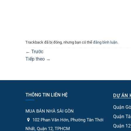
Trackback đã bị đóng, nhưng bạn có thể
đăng bình luận
.
←
Trước
Tiếp theo
→
THÔNG TIN LIÊN HỆ
DỰ ÁN 
Quận Gò
MUA BÁN NHÀ SÀI GÒN
Quận Tâ
102 Phan Văn Hớn, Phường Tân Thới
Quận 12
Nhất, Quận 12, TPHCM