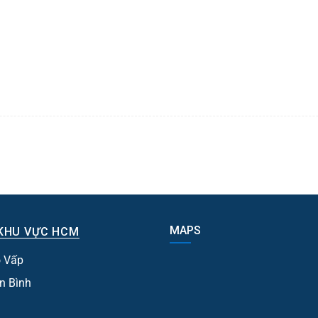
MAPS
KHU VỰC HCM
 Vấp
n Bình