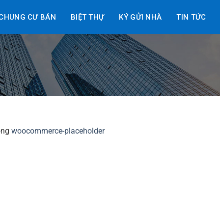
CHUNG CƯ BÁN
BIỆT THỰ
KÝ GỬI NHÀ
TIN TỨC
ong
woocommerce-placeholder