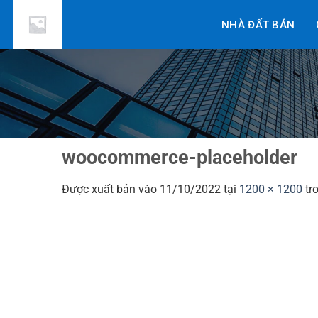
Bỏ
NHÀ ĐẤT BÁN
qua
nội
dung
woocommerce-placeholder
Được xuất bản vào
11/10/2022
tại
1200 × 1200
tr