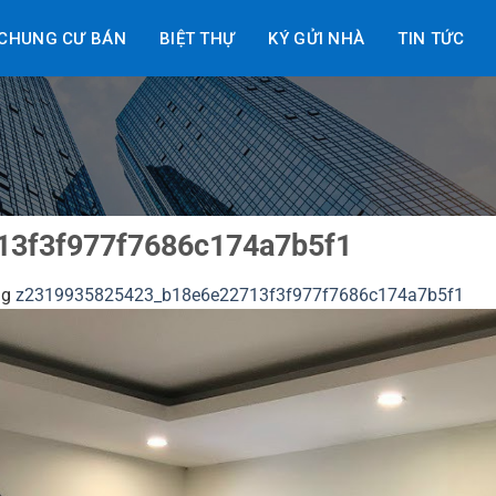
CHUNG CƯ BÁN
BIỆT THỰ
KÝ GỬI NHÀ
TIN TỨC
13f3f977f7686c174a7b5f1
ng
z2319935825423_b18e6e22713f3f977f7686c174a7b5f1