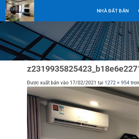
Bỏ
NHÀ ĐẤT BÁN
qua
nội
dung
z2319935825423_b18e6e227
Được xuất bản vào
17/02/2021
tại
1272 × 954
tro