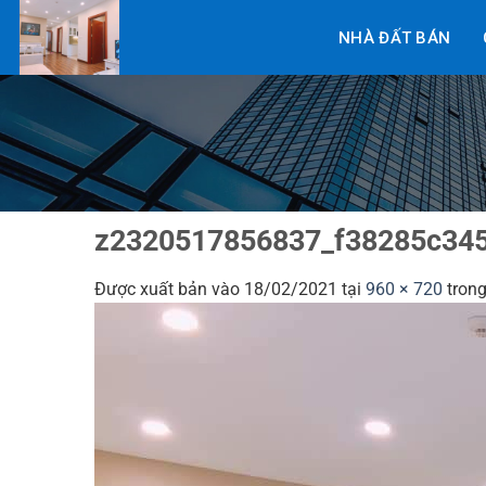
Bỏ
NHÀ ĐẤT BÁN
qua
nội
dung
z2320517856837_f38285c34
Được xuất bản vào
18/02/2021
tại
960 × 720
tron