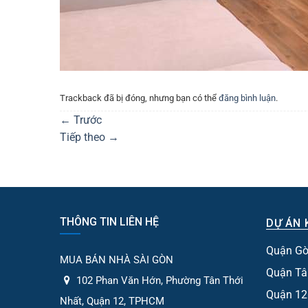
Trackback đã bị đóng, nhưng bạn có thể
đăng bình luận
.
←
Trước
Tiếp theo
→
THÔNG TIN LIÊN HỆ
DỰ ÁN 
Quận Gò
MUA BÁN NHÀ SÀI GÒN
Quận Tâ
102 Phan Văn Hớn, Phường Tân Thới
Quận 12
Nhất, Quận 12, TPHCM