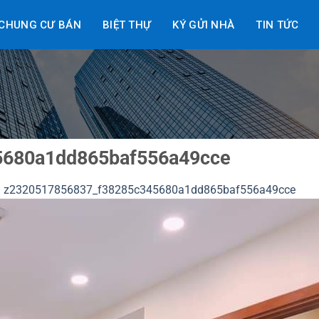
CHUNG CƯ BÁN
BIỆT THỰ
KÝ GỬI NHÀ
TIN TỨC
5680a1dd865baf556a49cce
g
z2320517856837_f38285c345680a1dd865baf556a49cce