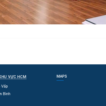
MAPS
KHU VỰC HCM
 Vấp
n Bình