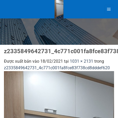
Bỏ
qua
nội
dung
z2335849642731_4c771c001fa8fce83f73
Được xuất bản vào
18/02/2021
tại
1031 × 2131
trong
z2335849642731_4c771c001fa8fce83f738cd8dddef620