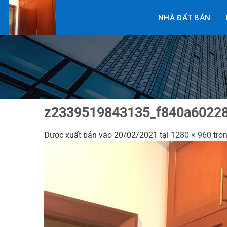
Bỏ
NHÀ ĐẤT BÁN
qua
nội
dung
z2339519843135_f840a6022
Được xuất bản vào
20/02/2021
tại
1280 × 960
tro