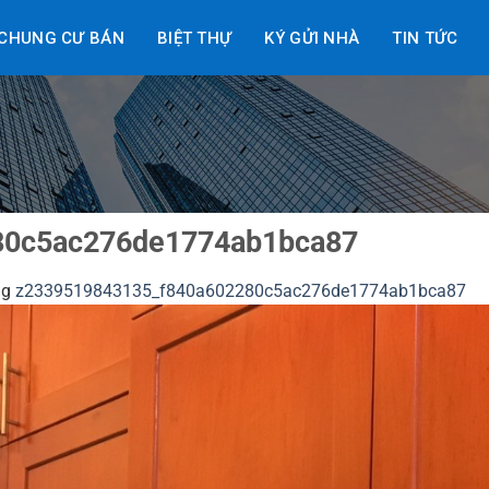
CHUNG CƯ BÁN
BIỆT THỰ
KÝ GỬI NHÀ
TIN TỨC
80c5ac276de1774ab1bca87
ng
z2339519843135_f840a602280c5ac276de1774ab1bca87